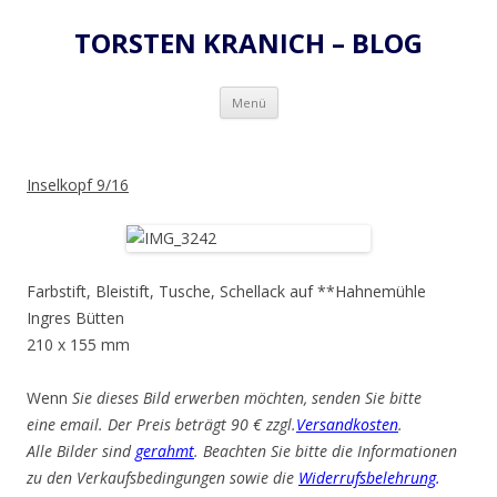
TORSTEN KRANICH – BLOG
Zum
Menü
Inhalt
springen
Inselkopf 9/16
Farbstift, Bleistift, Tusche, Schellack auf **Hahnemühle
Ingres Bütten
210 x 155 mm
Wenn
Sie dieses Bild erwerben möchten, senden Sie bitte
eine email. Der Preis beträgt 90 € zzgl.
Versandkosten
.
Alle Bilder sind
gerahmt
. Beachten Sie bitte die Informationen
zu den Verkaufsbedingungen sowie die
Widerrufsbelehrung
.