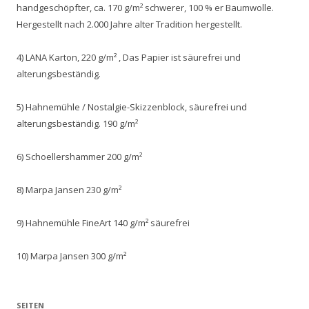
handgeschöpfter, ca. 170 g/m² schwerer, 100 % er Baumwolle.
Hergestellt nach 2.000 Jahre alter Tradition hergestellt.
4) LANA Karton, 220 g/m² , Das Papier ist säurefrei und
alterungsbeständig.
5) Hahnemühle / Nostalgie-Skizzenblock, säurefrei und
alterungsbeständig. 190 g/m²
6) Schoellershammer 200 g/m²
8) Marpa Jansen 230 g/m²
9) Hahnemühle FineArt 140 g/m² säurefrei
10) Marpa Jansen 300 g/m²
SEITEN