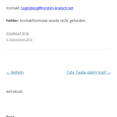
Kontakt:
tagesblog@torsten-kranich.net
Fehler:
Kontaktformular wurde nicht gefunden.
Inselkopf 9/16
6. September 2016
Beitrags-
←
Reiterin
Tote Taube übern Kopf
→
Navigation
AKTUELLES
Post