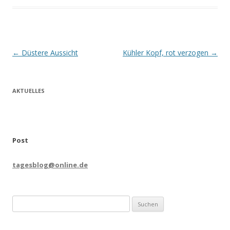
Beitrags-
←
Düstere Aussicht
Kühler Kopf, rot verzogen
→
Navigation
AKTUELLES
Post
tagesblog@online.de
Suchen
nach: