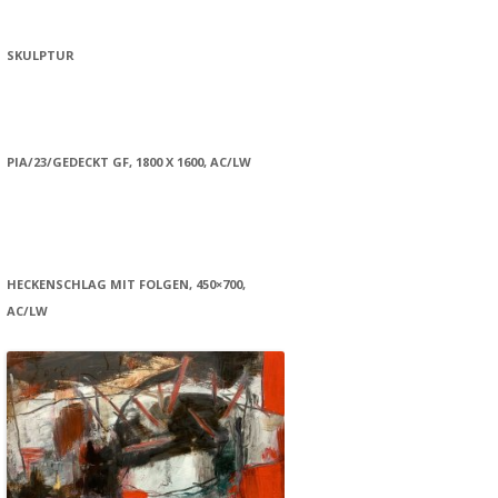
SKULPTUR
PIA/23/GEDECKT GF, 1800 X 1600, AC/LW
HECKENSCHLAG MIT FOLGEN, 450×700,
AC/LW