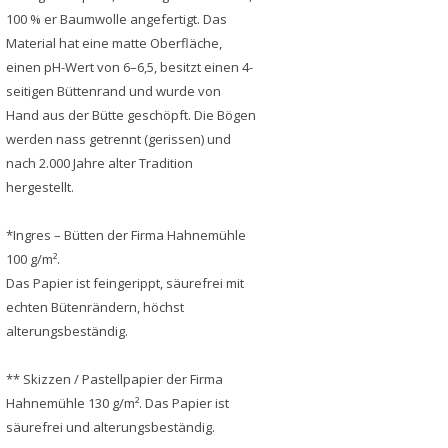
100 % er Baumwolle angefertigt. Das
Material hat eine matte Oberfläche,
einen pH-Wert von 6–6,5, besitzt einen 4-
seitigen Büttenrand und wurde von
Hand aus der Bütte geschöpft. Die Bögen
werden nass getrennt (gerissen) und
nach 2.000 Jahre alter Tradition
hergestellt.
*Ingres – Bütten der Firma Hahnemühle
100 g/m².
Das Papier ist feingerippt, säurefrei mit
echten Bütenrändern, höchst
alterungsbeständig.
** Skizzen / Pastellpapier der Firma
Hahnemühle 130 g/m². Das Papier ist
säurefrei und alterungsbeständig.