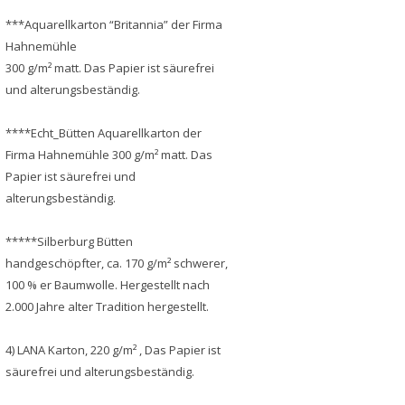
***Aquarellkarton “Britannia” der Firma
Hahnemühle
300 g/m² matt. Das Papier ist säurefrei
und alterungsbeständig.
****Echt_Bütten Aquarellkarton der
Firma Hahnemühle 300 g/m² matt. Das
Papier ist säurefrei und
alterungsbeständig.
*****Silberburg Bütten
handgeschöpfter, ca. 170 g/m² schwerer,
100 % er Baumwolle. Hergestellt nach
2.000 Jahre alter Tradition hergestellt.
4) LANA Karton, 220 g/m² , Das Papier ist
säurefrei und alterungsbeständig.