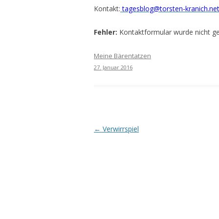
Kontakt:
tagesblog@torsten-kranich.ne
Fehler:
Kontaktformular wurde nicht g
Meine Bärentatzen
27. Januar 2016
Beitrags-
←
Verwirrspiel
Navigation