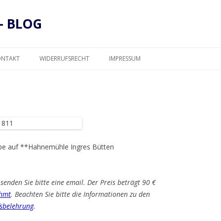
– BLOG
Zum
Inhalt
ONTAKT
WIDERRUFSRECHT
IMPRESSUM
springen
DATENSCHUTZ
lfarbe auf **Hahnemühle Ingres Bütten
senden Sie bitte eine email. Der Preis beträgt 90 €
hmt
. Beachten Sie bitte die Informationen zu den
sbelehrung
.