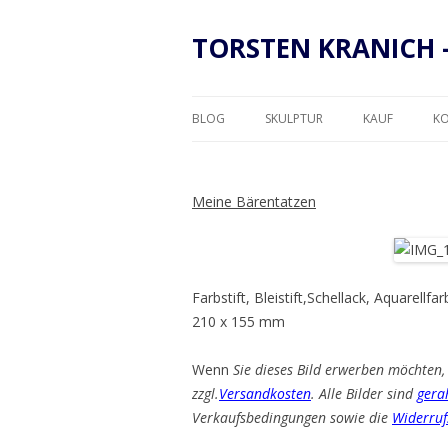
TORSTEN KRANICH 
BLOG
SKULPTUR
KAUF
K
RAHMUNG
Meine Bärentatzen
Farbstift, Bleistift,Schellack, Aquarel
210 x 155 mm
Wenn
Sie dieses Bild erwerben möchten, 
zzgl.
Versandkosten
. Alle Bilder sind
gera
Verkaufsbedingungen sowie die
Widerruf