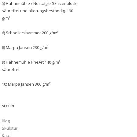
5) Hahnemühle / Nostalgie-Skizzenblock,
säurefrei und alterungsbeständig. 190
g/m²
6) Schoellershammer 200 g/m²
8) Marpa Jansen 230 g/m²
9) Hahnemühle FineArt 140 g/m²
säurefrei
10) Marpa Jansen 300 g/m²
SEITEN
Blog
Skulptur
Kauf