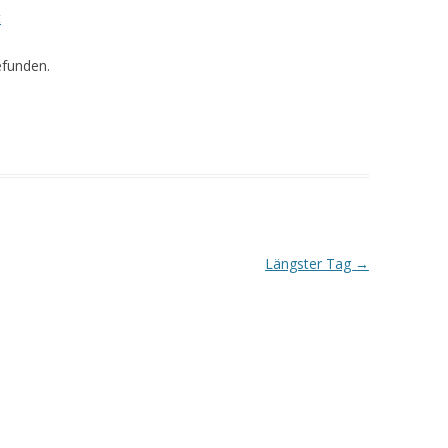
t
efunden.
Längster Tag
→