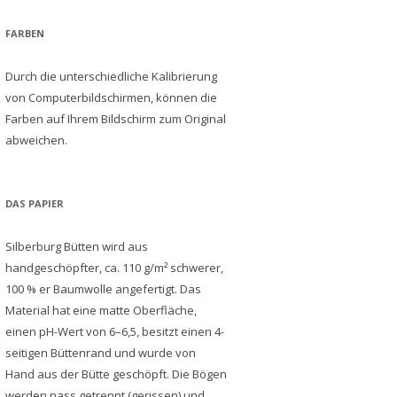
FARBEN
Durch die unterschiedliche Kalibrierung
von Computerbildschirmen, können die
Farben auf Ihrem Bildschirm zum Original
abweichen.
DAS PAPIER
Silberburg Bütten wird aus
handgeschöpfter, ca. 110 g/m² schwerer,
100 % er Baumwolle angefertigt. Das
Material hat eine matte Oberfläche,
einen pH-Wert von 6–6,5, besitzt einen 4-
seitigen Büttenrand und wurde von
Hand aus der Bütte geschöpft. Die Bögen
werden nass getrennt (gerissen) und