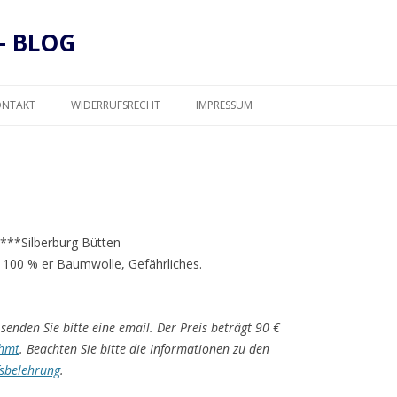
– BLOG
Zum
Inhalt
ONTAKT
WIDERRUFSRECHT
IMPRESSUM
springen
DATENSCHUTZ
*****Silberburg Bütten
 100 % er Baumwolle, Gefährliches.
senden Sie bitte eine email. Der Preis beträgt 90 €
hmt
. Beachten Sie bitte die Informationen zu den
sbelehrung
.