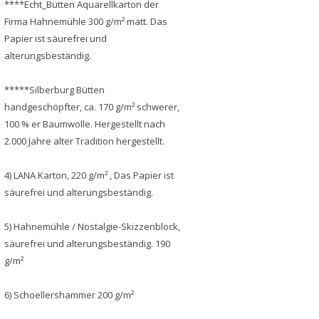
****Echt_Bütten Aquarellkarton der
Firma Hahnemühle 300 g/m² matt. Das
Papier ist säurefrei und
alterungsbeständig.
*****Silberburg Bütten
handgeschöpfter, ca. 170 g/m² schwerer,
100 % er Baumwolle. Hergestellt nach
2.000 Jahre alter Tradition hergestellt.
4) LANA Karton, 220 g/m² , Das Papier ist
säurefrei und alterungsbeständig.
5) Hahnemühle / Nostalgie-Skizzenblock,
säurefrei und alterungsbeständig. 190
g/m²
6) Schoellershammer 200 g/m²