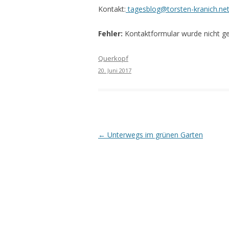
Kontakt:
tagesblog@torsten-kranich.ne
Fehler:
Kontaktformular wurde nicht g
Querkopf
20. Juni 2017
Beitrags-
←
Unterwegs im grünen Garten
Navigation