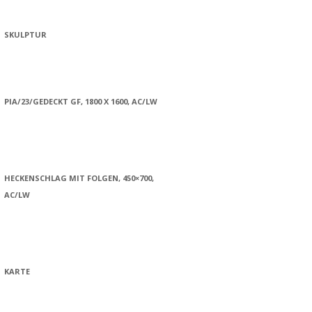
SKULPTUR
PIA/23/GEDECKT GF, 1800 X 1600, AC/LW
HECKENSCHLAG MIT FOLGEN, 450×700,
AC/LW
KARTE