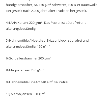
handgeschöpfter, ca. 170 g/m² schwerer, 100 % er Baumwolle.
Hergestellt nach 2.000 Jahre alter Tradition hergestellt.
4) LANA Karton, 220 g/m² , Das Papier ist säurefrei und
alterungsbeständig.
5) Hahnemühle / Nostalgie-Skizzenblock, säurefrei und
alterungsbeständig. 190 g/m²
6) Schoellershammer 200 g/m²
8) Marpa Jansen 230 g/m²
9) Hahnemühle FineArt 140 g/m² säurefrei
10) Marpa Jansen 300 g/m²