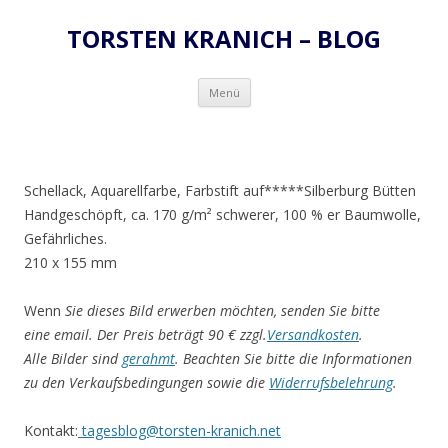
TORSTEN KRANICH – BLOG
Zum
Menü
Inhalt
springen
Schellack, Aquarellfarbe, Farbstift auf*****Silberburg Bütten
Handgeschöpft, ca. 170 g/m² schwerer, 100 % er Baumwolle,
Gefährliches.
210 x 155 mm
Wenn
Sie dieses Bild erwerben möchten, senden Sie bitte
eine email. Der Preis beträgt 90 € zzgl.
Versandkosten
.
Alle Bilder sind
gerahmt
. Beachten Sie bitte die Informationen
zu den Verkaufsbedingungen sowie die
Widerrufsbelehrung
.
Kontakt:
tagesblog@torsten-kranich.net