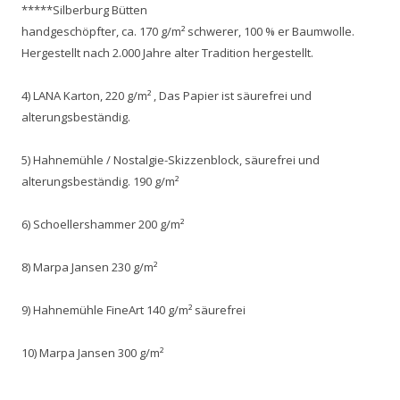
*****Silberburg Bütten
handgeschöpfter, ca. 170 g/m² schwerer, 100 % er Baumwolle.
Hergestellt nach 2.000 Jahre alter Tradition hergestellt.
4) LANA Karton, 220 g/m² , Das Papier ist säurefrei und
alterungsbeständig.
5) Hahnemühle / Nostalgie-Skizzenblock, säurefrei und
alterungsbeständig. 190 g/m²
6) Schoellershammer 200 g/m²
8) Marpa Jansen 230 g/m²
9) Hahnemühle FineArt 140 g/m² säurefrei
10) Marpa Jansen 300 g/m²