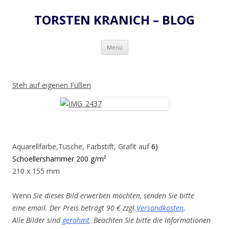
TORSTEN KRANICH – BLOG
Zum
Menü
Inhalt
springen
Steh auf eigenen Füßen
Aquarellfarbe,Tusche, Farbstift, Grafit auf
6)
Schoellershammer 200 g/m²
210 x 155 mm
Wenn
Sie dieses Bild erwerben möchten, senden Sie bitte
eine email. Der Preis beträgt 90 € zzgl.
Versandkosten
.
Alle Bilder sind
gerahmt
.
Beachten Sie bitte die Informationen