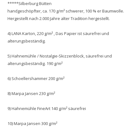
*****Silberburg Bütten
handgeschöpfter, ca. 170 g/m² schwerer, 100 % er Baumwolle.
Hergestellt nach 2.000 Jahre alter Tradition hergestellt.
4) LANA Karton, 220 g/m² , Das Papier ist säurefrei und
alterungsbeständig.
5) Hahnemühle / Nostalgie-Skizzenblock, säurefrei und
alterungsbeständig. 190 g/m²
6) Schoellershammer 200 g/m²
8) Marpa Jansen 230 g/m²
9) Hahnemühle FineArt 140 g/m² säurefrei
10) Marpa Jansen 300 g/m²