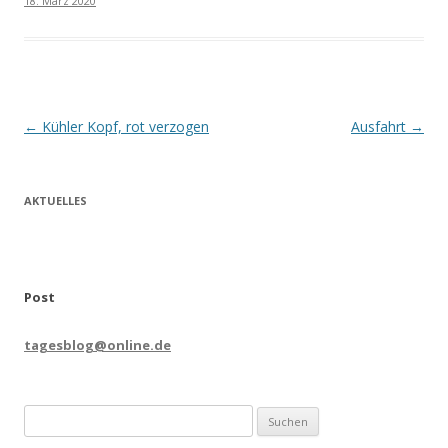
18. März 2020
Beitrags-
←
Kühler Kopf, rot verzogen
Ausfahrt
→
Navigation
AKTUELLES
Post
tagesblog@online.de
Suchen
nach: