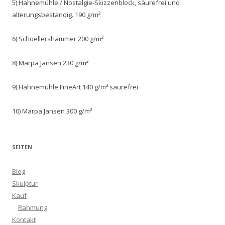
5) Hahnemühle / Nostalgie-Skizzenblock, säurefrei und
alterungsbeständig. 190 g/m²
6) Schoellershammer 200 g/m²
8) Marpa Jansen 230 g/m²
9) Hahnemühle FineArt 140 g/m² säurefrei
10) Marpa Jansen 300 g/m²
SEITEN
Blog
Skulptur
Kauf
Rahmung
Kontakt