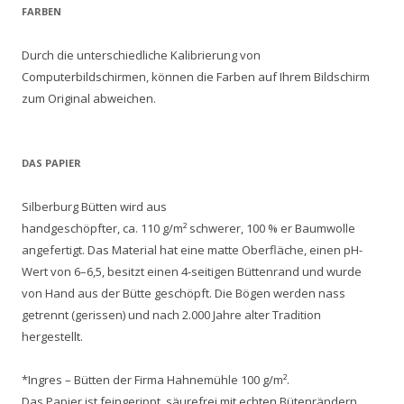
FARBEN
Durch die unterschiedliche Kalibrierung von
Computerbildschirmen, können die Farben auf Ihrem Bildschirm
zum Original abweichen.
DAS PAPIER
Silberburg Bütten wird aus
handgeschöpfter, ca. 110 g/m² schwerer, 100 % er Baumwolle
angefertigt. Das Material hat eine matte Oberfläche, einen pH-
Wert von 6–6,5, besitzt einen 4-seitigen Büttenrand und wurde
von Hand aus der Bütte geschöpft. Die Bögen werden nass
getrennt (gerissen) und nach 2.000 Jahre alter Tradition
hergestellt.
*Ingres – Bütten der Firma Hahnemühle 100 g/m².
Das Papier ist feingerippt, säurefrei mit echten Bütenrändern,