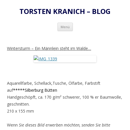
TORSTEN KRANICH – BLOG
Zum
Menü
Inhalt
springen
Wintersturm – Ein Männlein steht im Walde…
Aquarellfarbe, Schellack,Tusche, Ölfarbe, Farbstift
auf
*****Silberburg Bütten
Handgeschöpft, ca. 170 g/m² schwerer, 100 % er Baumwolle,
geschnitten.
210 x 155 mm
Wenn
Sie dieses Bild erwerben möchten, senden Sie bitte