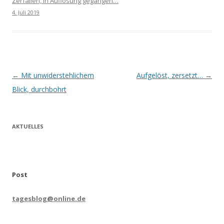
Zerfallen, in Auflösung gegangen…
4. Juli 2019
Beitrags-
←
Mit unwiderstehlichem
Aufgelöst, zersetzt…
→
Navigation
Blick, durchbohrt
AKTUELLES
Post
tagesblog@online.de