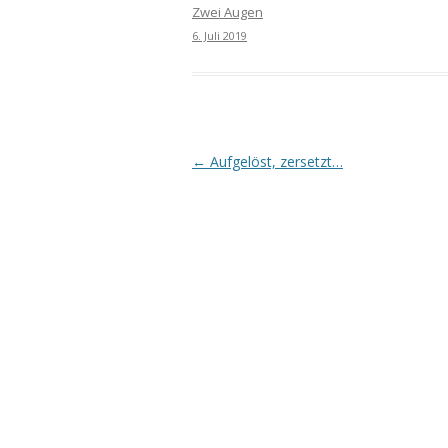
Zwei Augen
6. Juli 2019
Beitrags-
←
Aufgelöst, zersetzt…
Navigation