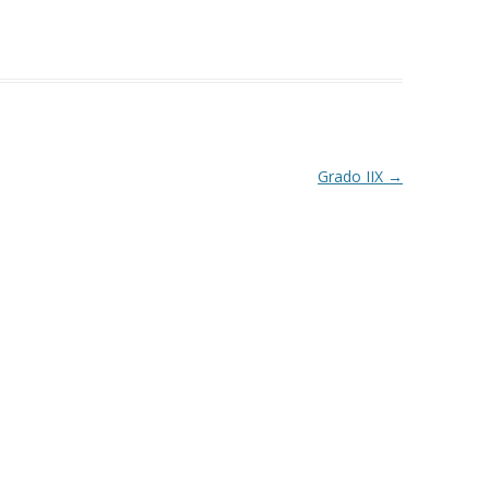
Grado IIX
→