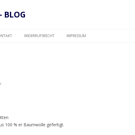
– BLOG
Zum
Inhalt
ONTAKT
WIDERRUFSRECHT
IMPRESSUM
springen
DATENSCHUTZ
n
ütten
us 100 % er Baumwolle gefertigt.