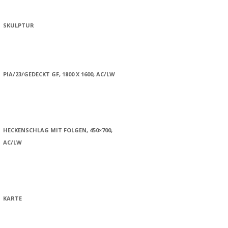
SKULPTUR
PIA/23/GEDECKT GF, 1800 X 1600, AC/LW
HECKENSCHLAG MIT FOLGEN, 450×700,
AC/LW
KARTE