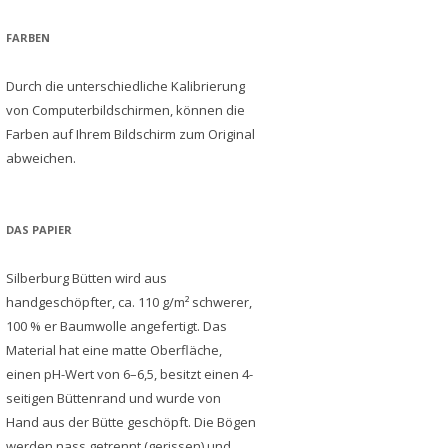
FARBEN
Durch die unterschiedliche Kalibrierung
von Computerbildschirmen, können die
Farben auf Ihrem Bildschirm zum Original
abweichen.
DAS PAPIER
Silberburg Bütten wird aus
handgeschöpfter, ca. 110 g/m² schwerer,
100 % er Baumwolle angefertigt. Das
Material hat eine matte Oberfläche,
einen pH-Wert von 6–6,5, besitzt einen 4-
seitigen Büttenrand und wurde von
Hand aus der Bütte geschöpft. Die Bögen
werden nass getrennt (gerissen) und