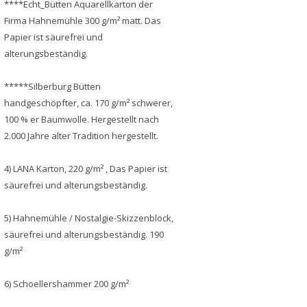
****Echt_Bütten Aquarellkarton der
Firma Hahnemühle 300 g/m² matt. Das
Papier ist säurefrei und
alterungsbeständig.
*****Silberburg Bütten
handgeschöpfter, ca. 170 g/m² schwerer,
100 % er Baumwolle. Hergestellt nach
2.000 Jahre alter Tradition hergestellt.
4) LANA Karton, 220 g/m² , Das Papier ist
säurefrei und alterungsbeständig.
5) Hahnemühle / Nostalgie-Skizzenblock,
säurefrei und alterungsbeständig. 190
g/m²
6) Schoellershammer 200 g/m²