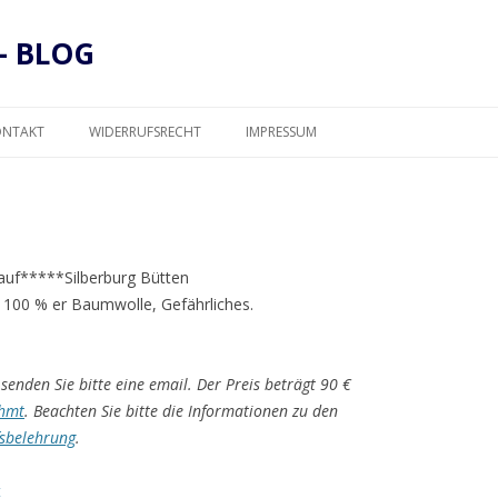
– BLOG
Zum
Inhalt
ONTAKT
WIDERRUFSRECHT
IMPRESSUM
springen
DATENSCHUTZ
e auf*****Silberburg Bütten
 100 % er Baumwolle, Gefährliches.
senden Sie bitte eine email. Der Preis beträgt 90 €
hmt
. Beachten Sie bitte die Informationen zu den
sbelehrung
.
t