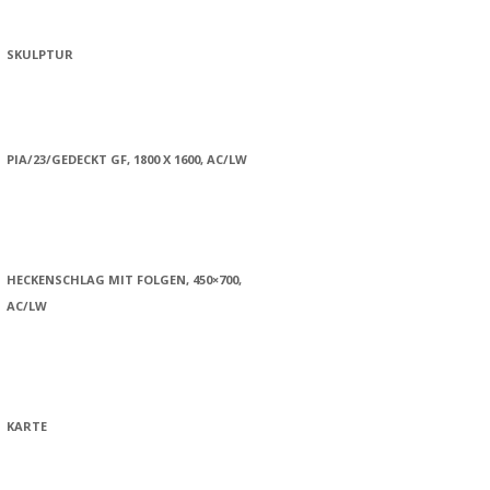
SKULPTUR
PIA/23/GEDECKT GF, 1800 X 1600, AC/LW
HECKENSCHLAG MIT FOLGEN, 450×700,
AC/LW
KARTE