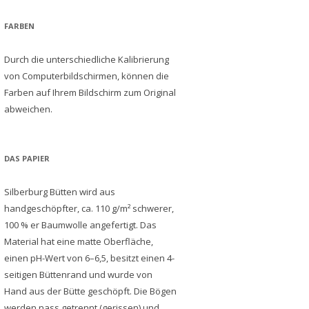
FARBEN
Durch die unterschiedliche Kalibrierung
von Computerbildschirmen, können die
Farben auf Ihrem Bildschirm zum Original
abweichen.
DAS PAPIER
Silberburg Bütten wird aus
handgeschöpfter, ca. 110 g/m² schwerer,
100 % er Baumwolle angefertigt. Das
Material hat eine matte Oberfläche,
einen pH-Wert von 6–6,5, besitzt einen 4-
seitigen Büttenrand und wurde von
Hand aus der Bütte geschöpft. Die Bögen
werden nass getrennt (gerissen) und