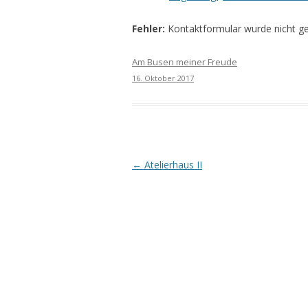
Fehler:
Kontaktformular wurde nicht g
Am Busen meiner Freude
16. Oktober 2017
Beitrags-
←
Atelierhaus II
Navigation