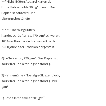
****Echt_Bütten Aquarellkarton der
Firma Hahnemühle 300 g/m² matt. Das
Papier ist säurefrei und
alterungsbeständig.
*****Silberburg Bütten
handgeschöpfter, ca. 170 g/m² schwerer,
100 % er Baumwolle. Hergestellt nach
2.000 Jahre alter Tradition hergestellt.
4) LANA Karton, 220 g/m² , Das Papier ist
säurefrei und alterungsbeständig.
5) Hahnemühle / Nostalgie-Skizzenblock,
säurefrei und alterungsbeständig. 190
g/m²
6) Schoellershammer 200 g/m²