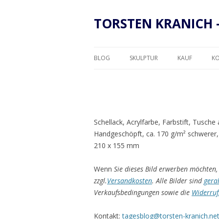
TORSTEN KRANICH 
BLOG
SKULPTUR
KAUF
K
RAHMUNG
Schellack, Acrylfarbe, Farbstift, Tusch
Handgeschöpft, ca. 170 g/m² schwerer,
210 x 155 mm
Wenn
Sie dieses Bild erwerben möchten, 
zzgl.
Versandkosten
. Alle Bilder sind
gera
Verkaufsbedingungen sowie die
Widerruf
Kontakt:
tagesblog@torsten-kranich.ne