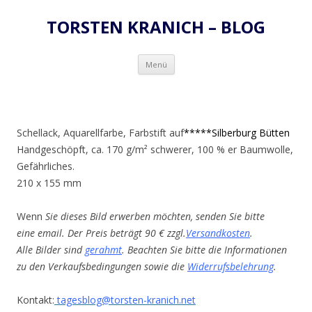
TORSTEN KRANICH – BLOG
Zum
Menü
Inhalt
springen
Schellack, Aquarellfarbe, Farbstift auf
*****Silberburg Bütten
Handgeschöpft, ca. 170 g/m² schwerer, 100 % er Baumwolle,
Gefährliches.
210 x 155 mm
Wenn
Sie dieses Bild erwerben möchten, senden Sie bitte
eine email. Der Preis beträgt 90 € zzgl.
Versandkosten
.
Alle Bilder sind
gerahmt
. Beachten Sie bitte die Informationen
zu den Verkaufsbedingungen sowie die
Widerrufsbelehrung
.
Kontakt:
tagesblog@torsten-kranich.net