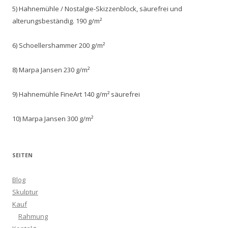
5) Hahnemühle / Nostalgie-Skizzenblock, säurefrei und
alterungsbeständig. 190 g/m²
6) Schoellershammer 200 g/m²
8) Marpa Jansen 230 g/m²
9) Hahnemühle FineArt 140 g/m² säurefrei
10) Marpa Jansen 300 g/m²
SEITEN
Blog
Skulptur
Kauf
Rahmung