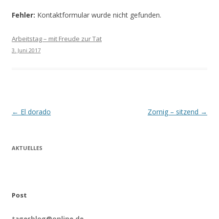
Fehler:
Kontaktformular wurde nicht gefunden.
Arbeitstag – mit Freude zur Tat
3. Juni 2017
Beitrags-
←
El dorado
Zornig – sitzend
→
Navigation
AKTUELLES
Post
tagesblog@online.de