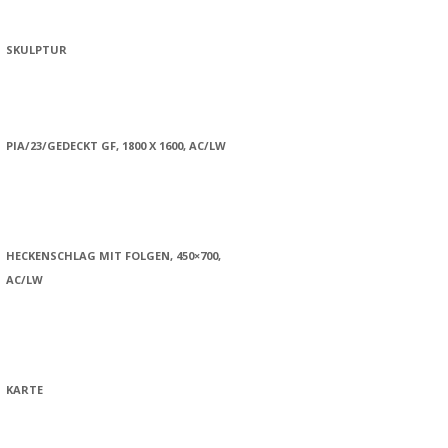
SKULPTUR
PIA/23/GEDECKT GF, 1800 X 1600, AC/LW
HECKENSCHLAG MIT FOLGEN, 450×700,
AC/LW
KARTE