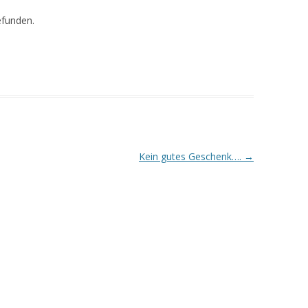
efunden.
Kein gutes Geschenk….
→