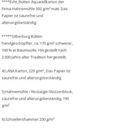
****Echt_Bütten Aquarellkarton der
Firma Hahnemühle 300 g/m² matt. Das
Papier ist säurefrei und
alterungsbeständig.
*****Silberburg Bütten
handgeschöpfter, ca. 170 g/m² schwerer,
100 % er Baumwolle. Hergestellt nach
2.000 Jahre alter Tradition hergestellt.
4) LANA Karton, 220 g/m² , Das Papier ist
säurefrei und alterungsbeständig.
5) Hahnemühle / Nostalgie-Skizzenblock,
säurefrei und alterungsbeständig. 190
g/m²
6) Schoellershammer 200 g/m²