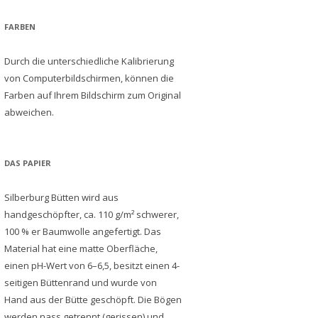
FARBEN
Durch die unterschiedliche Kalibrierung
von Computerbildschirmen, können die
Farben auf Ihrem Bildschirm zum Original
abweichen.
DAS PAPIER
Silberburg Bütten wird aus
handgeschöpfter, ca. 110 g/m² schwerer,
100 % er Baumwolle angefertigt. Das
Material hat eine matte Oberfläche,
einen pH-Wert von 6–6,5, besitzt einen 4-
seitigen Büttenrand und wurde von
Hand aus der Bütte geschöpft. Die Bögen
werden nass getrennt (gerissen) und