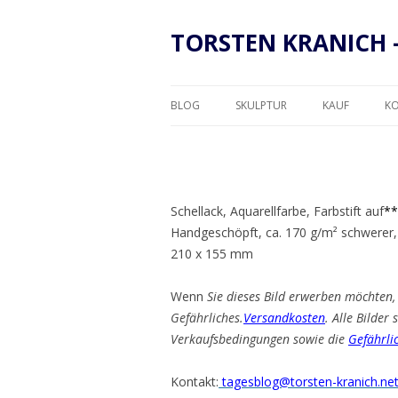
TORSTEN KRANICH 
BLOG
SKULPTUR
KAUF
K
RAHMUNG
Schellack, Aquarellfarbe, Farbstift auf
**
Handgeschöpft, ca. 170 g/m² schwerer,
210 x 155 mm
Wenn
Sie dieses Bild erwerben möchten, 
Gefährliches.
Versandkosten
. Alle Bilder
Verkaufsbedingungen sowie die
Gefährli
Kontakt:
tagesblog@torsten-kranich.ne