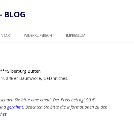
– BLOG
Zum
Inhalt
ONTAKT
WIDERRUFSRECHT
IMPRESSUM
springen
DATENSCHUTZ
***Silberburg Bütten
 100 % er Baumwolle, Gefährliches.
senden Sie bitte eine email. Der Preis beträgt 90 €
 sind
gerahmt
. Beachten Sie bitte die Informationen zu den
ches
.
t