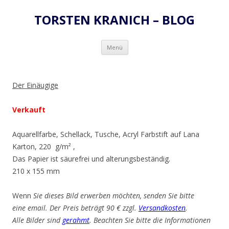
TORSTEN KRANICH – BLOG
Zum
Menü
Inhalt
springen
Der Einäugige
Verkauft
Aquarellfarbe, Schellack, Tusche, Acryl Farbstift auf Lana
Karton, 220 g/m² ,
Das Papier ist säurefrei und alterungsbeständig.
210 x 155 mm
Wenn
Sie dieses Bild erwerben möchten, senden Sie bitte
eine email. Der Preis beträgt 90 € zzgl.
Versandkosten
.
Alle Bilder sind
gerahmt
. Beachten Sie bitte die Informationen