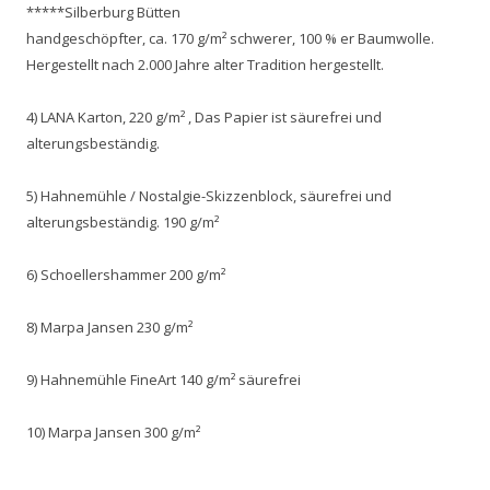
*****Silberburg Bütten
handgeschöpfter, ca. 170 g/m² schwerer, 100 % er Baumwolle.
Hergestellt nach 2.000 Jahre alter Tradition hergestellt.
4) LANA Karton, 220 g/m² , Das Papier ist säurefrei und
alterungsbeständig.
5) Hahnemühle / Nostalgie-Skizzenblock, säurefrei und
alterungsbeständig. 190 g/m²
6) Schoellershammer 200 g/m²
8) Marpa Jansen 230 g/m²
9) Hahnemühle FineArt 140 g/m² säurefrei
10) Marpa Jansen 300 g/m²