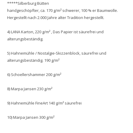
*****Silberburg Bütten
handgeschöpfter, ca. 170 g/m² schwerer, 100 % er Baumwolle.
Hergestellt nach 2.000 Jahre alter Tradition hergestellt.
4) LANA Karton, 220 g/m² , Das Papier ist säurefrei und
alterungsbeständig.
5) Hahnemühle / Nostalgie-Skizzenblock, säurefrei und
alterungsbeständig. 190 g/m²
6) Schoellershammer 200 g/m²
8) Marpa Jansen 230 g/m²
9) Hahnemühle FineArt 140 g/m² säurefrei
10) Marpa Jansen 300 g/m²