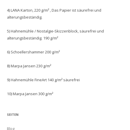
4) LANA Karton, 220 g/m² , Das Papier ist säurefrei und
alterungsbeständig.
5) Hahnemühle / Nostalgie-Skizzenblock, säurefrei und
alterungsbeständig. 190 g/m²
6) Schoellershammer 200 g/m²
8) Marpa Jansen 230 g/m²
9) Hahnemühle FineArt 140 g/m² säurefrei
10) Marpa Jansen 300 g/m²
SEITEN
Blog