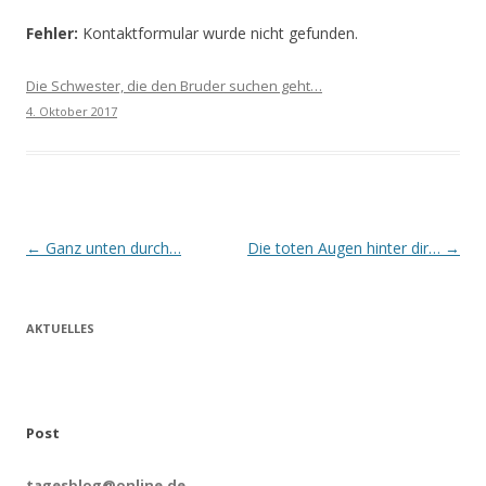
Fehler:
Kontaktformular wurde nicht gefunden.
Die Schwester, die den Bruder suchen geht…
4. Oktober 2017
Beitrags-
←
Ganz unten durch…
Die toten Augen hinter dir…
→
Navigation
AKTUELLES
Post
tagesblog@online.de