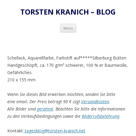
TORSTEN KRANICH – BLOG
Zum
Menü
Inhalt
springen
Schellack, Aquarellfarbe, Farbstift auf*****Silberburg Bütten
Handgeschöpft, ca. 170 g/m² schwerer, 100 % er Baumwolle,
Gefährliches.
210 x 155 mm
Wenn
Sie dieses Bild erwerben möchten, senden Sie bitte
eine email. Der Preis beträgt 90 € zzgl.
Versandkosten
.
Alle Bilder sind
gerahmt
. Beachten Sie bitte die Informationen
zu den Verkaufsbedingungen sowie die
Widerrufsbelehrung
.
Kontakt:
tagesblog@torsten-kranich.net