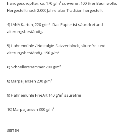
handgeschöpfter, ca. 170 g/m² schwerer, 100 % er Baumwolle.
Hergestellt nach 2.000 Jahre alter Tradition hergestellt.
4) LANA Karton, 220 g/m² , Das Papier ist säurefrei und
alterungsbeständig.
5) Hahnemühle / Nostalgie-Skizzenblock, säurefrei und
alterungsbeständig. 190 g/m²
6) Schoellershammer 200 g/m²
8) Marpa Jansen 230 g/m²
9) Hahnemühle FineArt 140 g/m² säurefrei
10) Marpa Jansen 300 g/m²
SEITEN