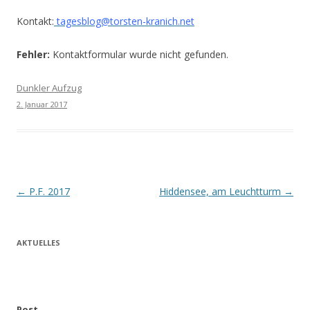
Kontakt:
tagesblog@torsten-kranich.net
Fehler:
Kontaktformular wurde nicht gefunden.
Dunkler Aufzug
2. Januar 2017
Beitrags-
←
P.F. 2017
Hiddensee, am Leuchtturm
→
Navigation
AKTUELLES
Post