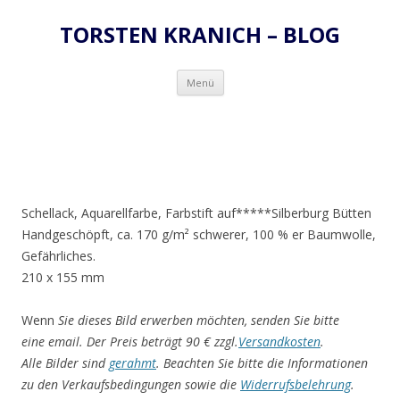
TORSTEN KRANICH – BLOG
Zum
Menü
Inhalt
springen
Schellack, Aquarellfarbe, Farbstift auf*****Silberburg Bütten
Handgeschöpft, ca. 170 g/m² schwerer, 100 % er Baumwolle,
Gefährliches.
210 x 155 mm
Wenn
Sie dieses Bild erwerben möchten, senden Sie bitte
eine email. Der Preis beträgt 90 € zzgl.
Versandkosten
.
Alle Bilder sind
gerahmt
. Beachten Sie bitte die Informationen
zu den Verkaufsbedingungen sowie die
Widerrufsbelehrung
.