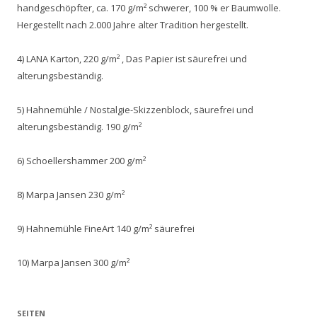
handgeschöpfter, ca. 170 g/m² schwerer, 100 % er Baumwolle.
Hergestellt nach 2.000 Jahre alter Tradition hergestellt.
4) LANA Karton, 220 g/m² , Das Papier ist säurefrei und
alterungsbeständig.
5) Hahnemühle / Nostalgie-Skizzenblock, säurefrei und
alterungsbeständig. 190 g/m²
6) Schoellershammer 200 g/m²
8) Marpa Jansen 230 g/m²
9) Hahnemühle FineArt 140 g/m² säurefrei
10) Marpa Jansen 300 g/m²
SEITEN