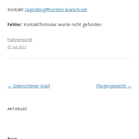
Kontakt:
tagesblog@torsten-kranich.net
Fehler:
Kontaktformular wurde nicht gefunden.
Hahnenstreit
25. Juli 2017
Beitrags-
←
Gebrochener Kopf
Fliegengewicht
→
Navigation
AKTUELLES
Post