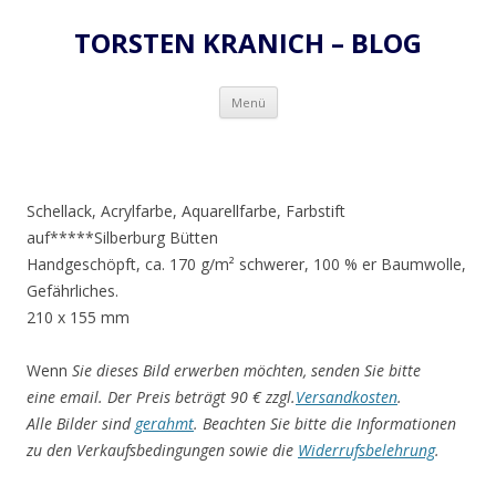
TORSTEN KRANICH – BLOG
Zum
Menü
Inhalt
springen
Schellack, Acrylfarbe, Aquarellfarbe, Farbstift
auf*****Silberburg Bütten
Handgeschöpft, ca. 170 g/m² schwerer, 100 % er Baumwolle,
Gefährliches.
210 x 155 mm
Wenn
Sie dieses Bild erwerben möchten, senden Sie bitte
eine email. Der Preis beträgt 90 € zzgl.
Versandkosten
.
Alle Bilder sind
gerahmt
. Beachten Sie bitte die Informationen
zu den Verkaufsbedingungen sowie die
Widerrufsbelehrung
.