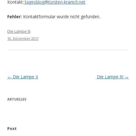
Kontakt:
tagesblog@torsten-kranich.net
Fehler:
Kontaktformular wurde nicht gefunden.
Die Lampe III
10. Dezember 2017
Beitrags-
←
Die Lampe II
Die Lampe IV
→
Navigation
AKTUELLES
Post