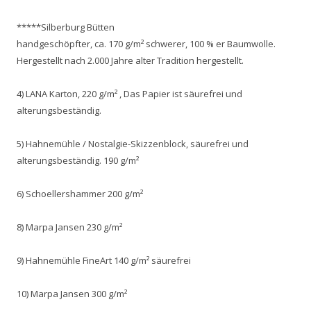
*****Silberburg Bütten
handgeschöpfter, ca. 170 g/m² schwerer, 100 % er Baumwolle.
Hergestellt nach 2.000 Jahre alter Tradition hergestellt.
4) LANA Karton, 220 g/m² , Das Papier ist säurefrei und
alterungsbeständig.
5) Hahnemühle / Nostalgie-Skizzenblock, säurefrei und
alterungsbeständig. 190 g/m²
6) Schoellershammer 200 g/m²
8) Marpa Jansen 230 g/m²
9) Hahnemühle FineArt 140 g/m² säurefrei
10) Marpa Jansen 300 g/m²