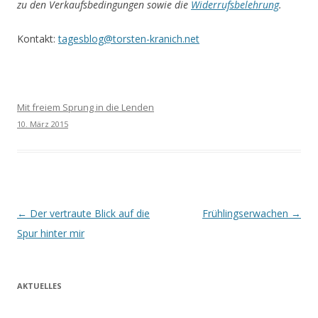
zu den Verkaufsbedingungen sowie die
Widerrufsbelehrung
.
Kontakt:
tagesblog@torsten-kranich.net
Mit freiem Sprung in die Lenden
10. März 2015
Beitrags-
←
Der vertraute Blick auf die
Frühlingserwachen
→
Navigation
Spur hinter mir
AKTUELLES