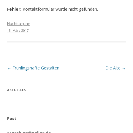
Fehler:
Kontaktformular wurde nicht gefunden.
Nachttagung
13. März 2017
Beitrags-
←
Frühlingshafte Gestalten
Die Alte
→
Navigation
AKTUELLES
Post
tagesblog@online.de