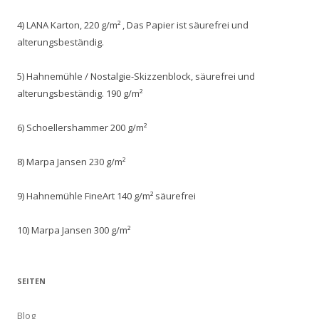
4) LANA Karton, 220 g/m² , Das Papier ist säurefrei und
alterungsbeständig.
5) Hahnemühle / Nostalgie-Skizzenblock, säurefrei und
alterungsbeständig. 190 g/m²
6) Schoellershammer 200 g/m²
8) Marpa Jansen 230 g/m²
9) Hahnemühle FineArt 140 g/m² säurefrei
10) Marpa Jansen 300 g/m²
SEITEN
Blog