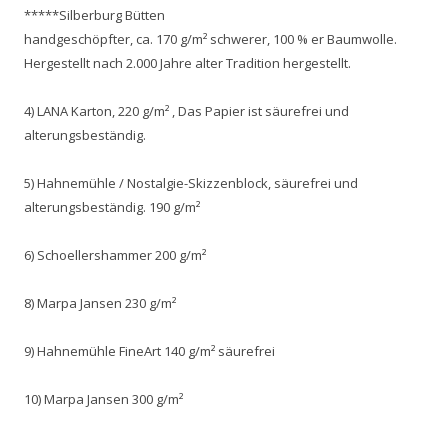
*****Silberburg Bütten
handgeschöpfter, ca. 170 g/m² schwerer, 100 % er Baumwolle.
Hergestellt nach 2.000 Jahre alter Tradition hergestellt.
4) LANA Karton, 220 g/m² , Das Papier ist säurefrei und
alterungsbeständig.
5) Hahnemühle / Nostalgie-Skizzenblock, säurefrei und
alterungsbeständig. 190 g/m²
6) Schoellershammer 200 g/m²
8) Marpa Jansen 230 g/m²
9) Hahnemühle FineArt 140 g/m² säurefrei
10) Marpa Jansen 300 g/m²