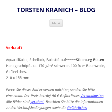
TORSTEN KRANICH – BLOG
Zum
Menü
Inhalt
springen
Verkauft
Aquarellfarbe, Schellack, Farbstift auf
*****Silberburg Bütten
Handgeschöpft, ca. 170 g/m² schwerer, 100 % er Baumwolle,
Gefährliches.
210 x 155 mm
Wenn
Sie dieses Bild erwerben möchten, senden Sie bitte
eine email. Der Preis beträgt 90 € Gefährliches.
Versandkosten
.
Alle Bilder sind
gerahmt
. Beachten Sie bitte die Informationen
zu den Verkaufsbedingungen sowie die
Gefährliches
.