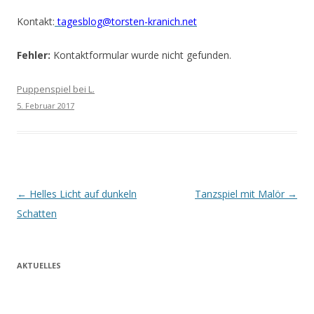
Kontakt:
tagesblog@torsten-kranich.net
Fehler:
Kontaktformular wurde nicht gefunden.
Puppenspiel bei L.
5. Februar 2017
Beitrags-
←
Helles Licht auf dunkeln
Tanzspiel mit Malör
→
Navigation
Schatten
AKTUELLES