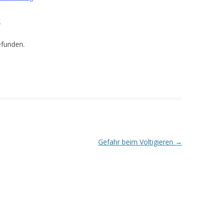
t
efunden.
Gefahr beim Voltigieren
→