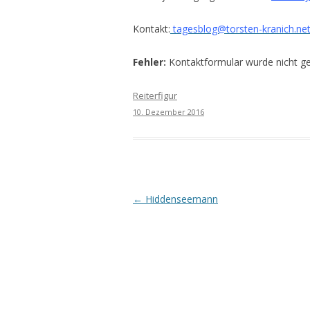
Kontakt:
tagesblog@torsten-kranich.ne
Fehler:
Kontaktformular wurde nicht g
Reiterfigur
10. Dezember 2016
Beitrags-
←
Hiddenseemann
Navigation