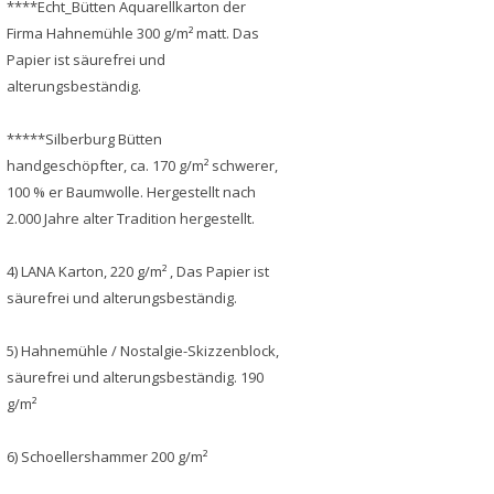
****Echt_Bütten Aquarellkarton der
Firma Hahnemühle 300 g/m² matt. Das
Papier ist säurefrei und
alterungsbeständig.
*****Silberburg Bütten
handgeschöpfter, ca. 170 g/m² schwerer,
100 % er Baumwolle. Hergestellt nach
2.000 Jahre alter Tradition hergestellt.
4) LANA Karton, 220 g/m² , Das Papier ist
säurefrei und alterungsbeständig.
5) Hahnemühle / Nostalgie-Skizzenblock,
säurefrei und alterungsbeständig. 190
g/m²
6) Schoellershammer 200 g/m²