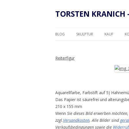
TORSTEN KRANICH 
BLOG
SKULPTUR
KAUF
K
RAHMUNG
Reiterfigur
Aquarellfarbe, Farbstift auf 5) Hahnem
Das Papier ist säurefrei und alterungsb
210 x 155 mm
Wenn
Sie dieses Bild erwerben möchten, 
zzgl.
Versandkosten
. Alle Bilder sind
gera
Verkaufsbedingungen sowie die
Widerruf