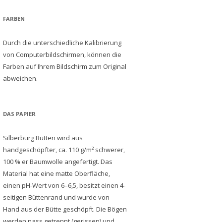
FARBEN
Durch die unterschiedliche Kalibrierung
von Computerbildschirmen, können die
Farben auf Ihrem Bildschirm zum Original
abweichen.
DAS PAPIER
Silberburg Bütten wird aus
handgeschöpfter, ca. 110 g/m² schwerer,
100 % er Baumwolle angefertigt. Das
Material hat eine matte Oberfläche,
einen pH-Wert von 6–6,5, besitzt einen 4-
seitigen Büttenrand und wurde von
Hand aus der Bütte geschöpft. Die Bögen
werden nass getrennt (gerissen) und