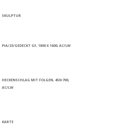
SKULPTUR
PIA/23/GEDECKT GF, 1800 X 1600, AC/LW
HECKENSCHLAG MIT FOLGEN, 450×700,
AC/LW
KARTE