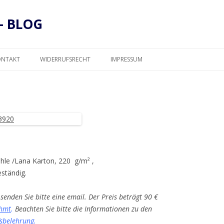
– BLOG
Zum
Inhalt
ONTAKT
WIDERRUFSRECHT
IMPRESSUM
springen
DATENSCHUTZ
ühle /Lana Karton, 220 g/m² ,
eständig.
senden Sie bitte eine email. Der Preis beträgt 90 €
hmt
.
Beachten Sie bitte die Informationen zu den
sbelehrung
.