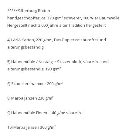
*****Silberburg Bütten
handgeschöpfter, ca. 170 g/m² schwerer, 100 % er Baumwolle.
Hergestellt nach 2.000 Jahre alter Tradition hergestellt.
4) LANA Karton, 220 g/m² , Das Papier ist säurefrei und
alterungsbeständig.
5) Hahnemühle / Nostalgie-Skizzenblock, säurefrei und
alterungsbeständig. 190 g/m²
6) Schoellershammer 200 g/m²
8) Marpa Jansen 230 g/m²
9) Hahnemühle FineArt 140 g/m² säurefrei
10) Marpa Jansen 300 g/m²