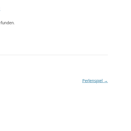
t
efunden.
Perlenspiel
→