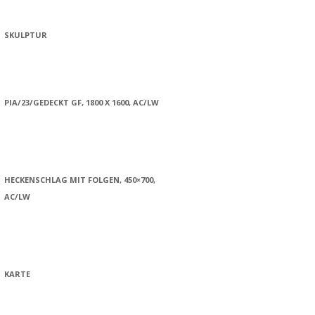
SKULPTUR
PIA/23/GEDECKT GF, 1800 X 1600, AC/LW
HECKENSCHLAG MIT FOLGEN, 450×700,
AC/LW
KARTE