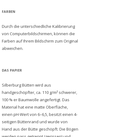
FARBEN
Durch die unterschiedliche Kalibrierung
von Computerbildschirmen, können die
Farben auf Ihrem Bildschirm zum Original
abweichen.
DAS PAPIER
Silberburg Bütten wird aus
handgeschöpfter, ca. 110 g/m² schwerer,
100 % er Baumwolle angefertigt. Das
Material hat eine matte Oberfläche,
einen pH-Wert von 6–6,5, besitzt einen 4-
seitigen Büttenrand und wurde von
Hand aus der Bütte geschöpft. Die Bögen
werden nass getrennt (gerissen) und