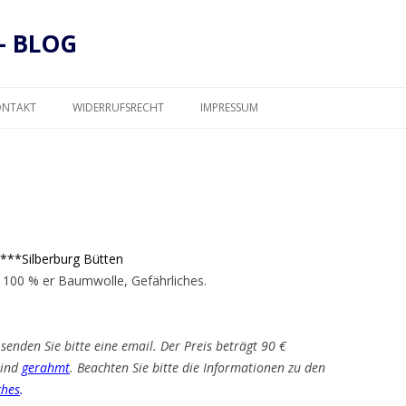
– BLOG
Zum
Inhalt
ONTAKT
WIDERRUFSRECHT
IMPRESSUM
springen
DATENSCHUTZ
***Silberburg Bütten
 100 % er Baumwolle, Gefährliches.
senden Sie bitte eine email. Der Preis beträgt 90 €
 sind
gerahmt
. Beachten Sie bitte die Informationen zu den
ches
.