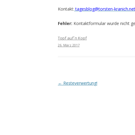
Kontakt:
tagesblog@torsten-kranich.ne
Fehler:
Kontaktformular wurde nicht g
Topf auf´n Kopf
26. März 2017
Beitrags-
←
Resteverwertung!
Navigation