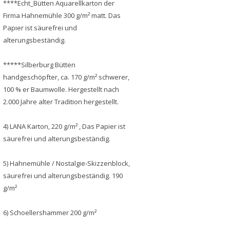
****Echt_Bütten Aquarellkarton der
Firma Hahnemühle 300 g/m² matt. Das
Papier ist säurefrei und
alterungsbeständig.
*****Silberburg Bütten
handgeschöpfter, ca. 170 g/m² schwerer,
100 % er Baumwolle. Hergestellt nach
2.000 Jahre alter Tradition hergestellt.
4) LANA Karton, 220 g/m² , Das Papier ist
säurefrei und alterungsbeständig.
5) Hahnemühle / Nostalgie-Skizzenblock,
säurefrei und alterungsbeständig. 190
g/m²
6) Schoellershammer 200 g/m²