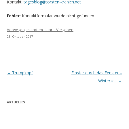
Kontakt:
tagesblog@torsten-kranich.net
Fehler:
Kontaktformular wurde nicht gefunden.
Verwegen, mit rotem Haar – Vergeben
28. Oktober 2017
Beitrags-
←
Trumpkopf
Finster durch das Fenster –
Navigation
Winterzeit
→
AKTUELLES