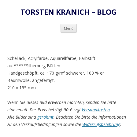
TORSTEN KRANICH – BLOG
Zum
Menü
Inhalt
springen
Schellack, Acrylfarbe, Aquarellfarbe, Farbstift
auf*****Silberburg Bütten
Handgeschöpft, ca. 170 g/m² schwerer, 100 % er
Baumwolle, angefertigt.
210 x 155 mm
Wenn
Sie dieses Bild erwerben möchten, senden Sie bitte
eine email. Der Preis beträgt 90 € zzgl.
Versandkosten
.
Alle Bilder sind
gerahmt
. Beachten Sie bitte die Informationen
zu den Verkaufsbedingungen sowie die
Widerrufsbelehrung
.