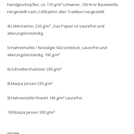
handgeschöpfter, ca. 170 g/m² schwerer, 100 % er Baumwolle.
Hergestellt nach 2.000 Jahre alter Tradition hergestellt.
4) LANA Karton, 220 g/m² , Das Papier ist säurefrei und
alterungsbeständig.
5) Hahnemühle / Nostalgie-Skizzenblock, säurefrei und
alterungsbeständig. 190 g/m²
6) Schoellershammer 200 g/m²
8) Marpa Jansen 230 g/m²
9) Hahnemühle FineArt 140 g/m² säurefrei
10) Marpa Jansen 300 g/m²
SEITEN