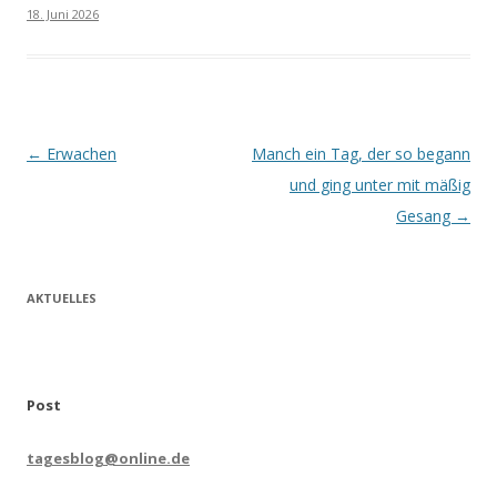
18. Juni 2026
Beitrags-
←
Erwachen
Manch ein Tag, der so begann
Navigation
und ging unter mit mäßig
Gesang
→
AKTUELLES
Post
tagesblog@online.de