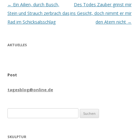
Beitrags-
←
Ein Ailien, durch Busch,
Des Todes Zauber grinst mir
Navigation
Stein und Strauch zerbrach das
ins Gesicht, doch nimmt er mir
Rad im Schicksalsschlag
den Atem nicht
→
AKTUELLES
Post
tagesblog@online.de
Suchen
nach:
SKULPTUR