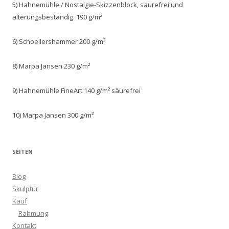
5) Hahnemühle / Nostalgie-Skizzenblock, säurefrei und
alterungsbeständig. 190 g/m²
6) Schoellershammer 200 g/m²
8) Marpa Jansen 230 g/m²
9) Hahnemühle FineArt 140 g/m² säurefrei
10) Marpa Jansen 300 g/m²
SEITEN
Blog
Skulptur
Kauf
Rahmung
Kontakt