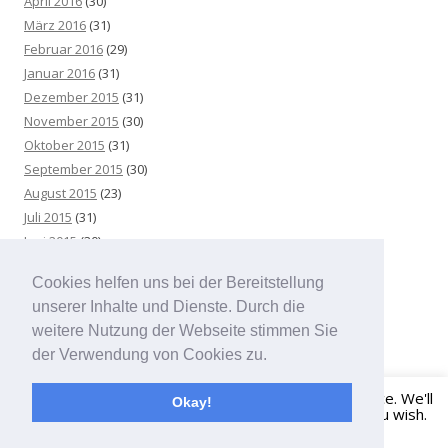
April 2016
(30)
März 2016
(31)
Februar 2016
(29)
Januar 2016
(31)
Dezember 2015
(31)
November 2015
(30)
Oktober 2015
(31)
September 2015
(30)
August 2015
(23)
Juli 2015
(31)
Juni 2015
(30)
Mai 2015
(25)
Cookies helfen uns bei der Bereitstellung
April 2015
(31)
unserer Inhalte und Dienste. Durch die
März 2015
(31)
weitere Nutzung der Webseite stimmen Sie
der Verwendung von Cookies zu.
This website uses cookies to improve your experience. We'll
Okay!
assume you're ok with this, but you can opt-out if you wish.
Datenschutz
Stolz präsentiert von WordPress
Click here to opt-out.
Read More
Accept
Reject