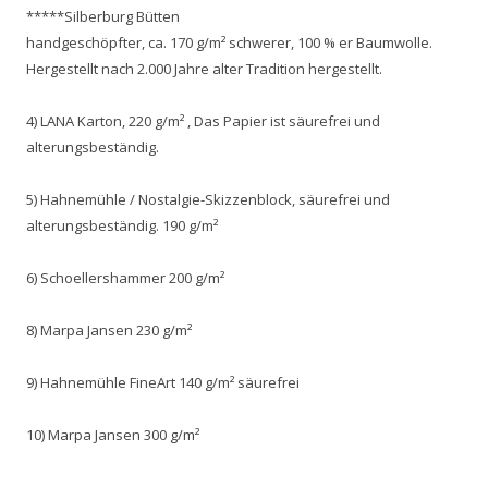
*****Silberburg Bütten
handgeschöpfter, ca. 170 g/m² schwerer, 100 % er Baumwolle.
Hergestellt nach 2.000 Jahre alter Tradition hergestellt.
4) LANA Karton, 220 g/m² , Das Papier ist säurefrei und
alterungsbeständig.
5) Hahnemühle / Nostalgie-Skizzenblock, säurefrei und
alterungsbeständig. 190 g/m²
6) Schoellershammer 200 g/m²
8) Marpa Jansen 230 g/m²
9) Hahnemühle FineArt 140 g/m² säurefrei
10) Marpa Jansen 300 g/m²