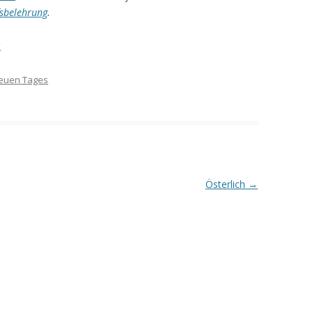
sbelehrung
.
t
 neuen Tages
Österlich
→