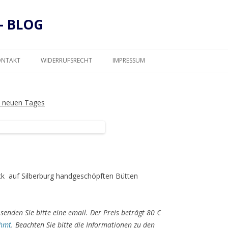
– BLOG
Zum
Inhalt
ONTAKT
WIDERRUFSRECHT
IMPRESSUM
springen
DATENSCHUTZ
es neuen Tages
lack auf Silberburg handgeschöpften Bütten
senden Sie bitte eine email. Der Preis beträgt 80 €
hmt
. Beachten Sie bitte die Informationen zu den