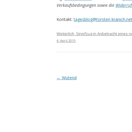
Verkaufsbedingungen sowie die
Widerruf
Kontakt:
tagesblog@torsten-kranich.ne
Winterlich, Streifzug in Anbetracht eines
4. April 2015
Beitrags-
←
Wütend
Navigation