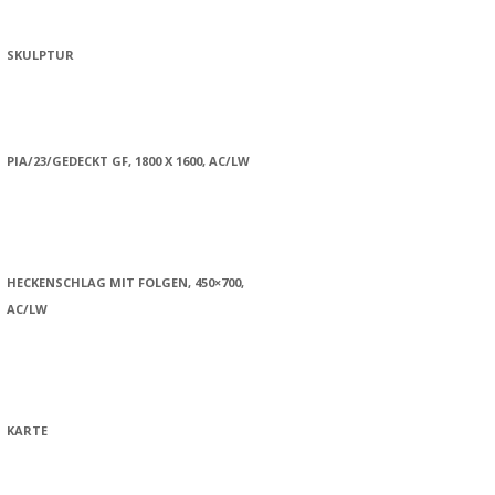
SKULPTUR
PIA/23/GEDECKT GF, 1800 X 1600, AC/LW
HECKENSCHLAG MIT FOLGEN, 450×700,
AC/LW
KARTE