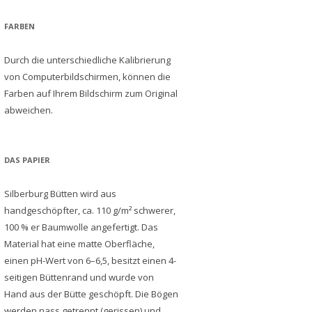
FARBEN
Durch die unterschiedliche Kalibrierung
von Computerbildschirmen, können die
Farben auf Ihrem Bildschirm zum Original
abweichen.
DAS PAPIER
Silberburg Bütten wird aus
handgeschöpfter, ca. 110 g/m² schwerer,
100 % er Baumwolle angefertigt. Das
Material hat eine matte Oberfläche,
einen pH-Wert von 6–6,5, besitzt einen 4-
seitigen Büttenrand und wurde von
Hand aus der Bütte geschöpft. Die Bögen
werden nass getrennt (gerissen) und