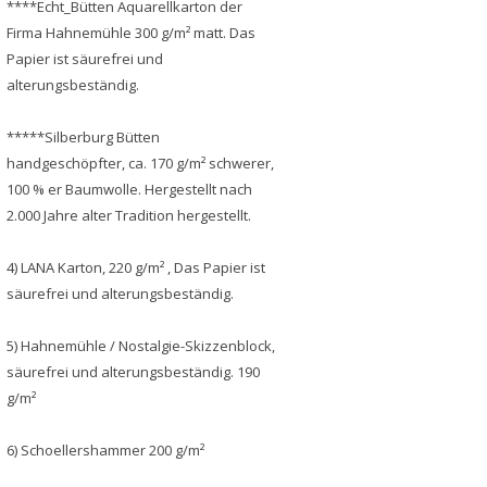
****Echt_Bütten Aquarellkarton der
Firma Hahnemühle 300 g/m² matt. Das
Papier ist säurefrei und
alterungsbeständig.
*****Silberburg Bütten
handgeschöpfter, ca. 170 g/m² schwerer,
100 % er Baumwolle. Hergestellt nach
2.000 Jahre alter Tradition hergestellt.
4) LANA Karton, 220 g/m² , Das Papier ist
säurefrei und alterungsbeständig.
5) Hahnemühle / Nostalgie-Skizzenblock,
säurefrei und alterungsbeständig. 190
g/m²
6) Schoellershammer 200 g/m²